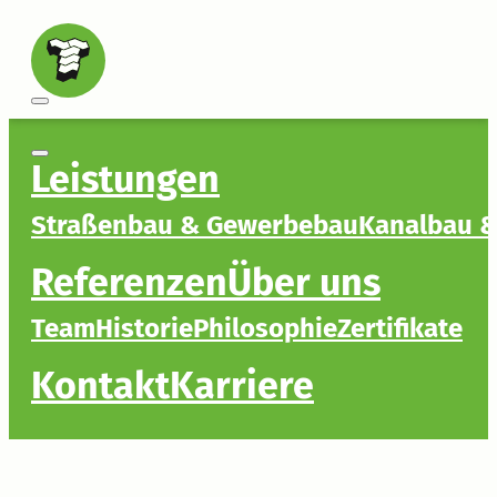
Leistungen
Straßenbau & Gewerbebau
Kanalbau &
Referenzen
Über uns
Team
Historie
Philosophie
Zertifikate
Kontakt
Karriere