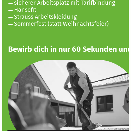
sicherer Arbeitsplatz mit Tarifbindung
Hansefit
Strauss Arbeitskleidung
Sommerfest (statt Weihnachtsfeier)
Bewirb dich in nur 60 Sekunden un