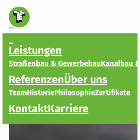
Leistungen
Straßenbau & Gewerbebau
Kanalbau &
Referenzen
Über uns
Team
Historie
Philosophie
Zertifikate
Kontakt
Karriere